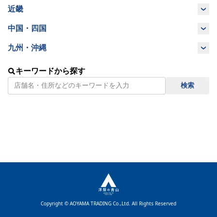
山梨県
長野県
岐阜県
愛知県
近畿
滋賀県
京都府
奈良県
大阪府
中国・四国
静岡県
島根県
岡山県
鳥取県
広島県
九州・沖縄
兵庫県
和歌山県
三重県
福岡県
佐賀県
長崎県
宮崎県
山口県
徳島県
香川県
愛媛県
キーワードから探す
検索
鹿児島県
沖縄県
熊本県
大分県
高知県
Copyright © AOYAMA TRADING Co.,Ltd. All Rights Reserved