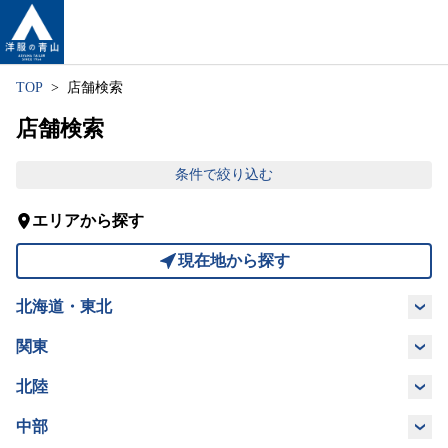
TOP
店舗検索
店舗検索
条件で絞り込む
エリアから探す
現在地から探す
北海道・東北
北海道
青森県
岩手県
宮城県
関東
茨城県
栃木県
群馬県
埼玉県
北陸
秋田県
福島県
山形県
新潟県
富山県
石川県
福井県
中部
千葉県
東京都
神奈川県