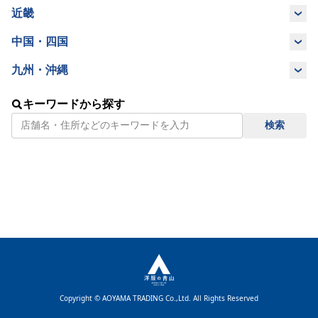
山梨県
長野県
岐阜県
愛知県
近畿
滋賀県
京都府
奈良県
大阪府
中国・四国
静岡県
島根県
岡山県
鳥取県
広島県
九州・沖縄
兵庫県
和歌山県
三重県
福岡県
佐賀県
長崎県
宮崎県
山口県
徳島県
香川県
愛媛県
キーワードから探す
検索
鹿児島県
沖縄県
熊本県
大分県
高知県
Copyright © AOYAMA TRADING Co.,Ltd. All Rights Reserved