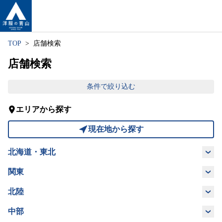
TOP
店舗検索
店舗検索
条件で絞り込む
エリアから探す
現在地から探す
北海道・東北
北海道
青森県
岩手県
宮城県
関東
茨城県
栃木県
群馬県
埼玉県
北陸
秋田県
福島県
山形県
新潟県
富山県
石川県
福井県
中部
千葉県
東京都
神奈川県